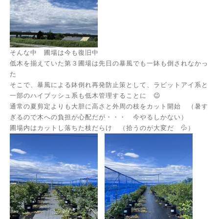
そんな中 圃場は今も復旧中
低木を揃えていた第３圃場は先日の暴風でも一鉢も倒されなかっ
た
そこで、暴風による鉢倒れ再発防止策として、ラビットアイ系と
一部のハイブッシュ系も低木管理することに 😉
通常の夏剪定よりも大胆に高さと外周の枝をカット開始 （暑す
ぎるので木への負担が心配だが・・・ 今やるしかない）
圃場内はカットし落ちた枝だらけ （拾うのが大変だ 💦）