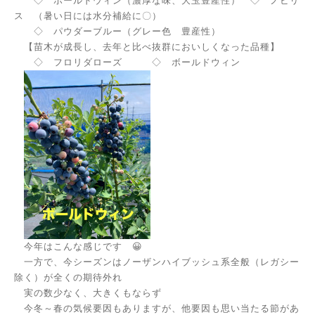
◇ ボールドウィン（濃厚な味、大玉豊産性） ◇ ノビリ
ス （暑い日には水分補給に〇）
◇ パウダーブルー（グレー色 豊産性）
【苗木が成長し、去年と比べ抜群においしくなった品種】
◇ フロリダローズ ◇ ボールドウィン
今年はこんな感じです 😀
一方で、今シーズンはノーザンハイブッシュ系全般（レガシー
除く）が全くの期待外れ
実の数少なく、大きくもならず
今冬～春の気候要因もありますが、他要因も思い当たる節があ