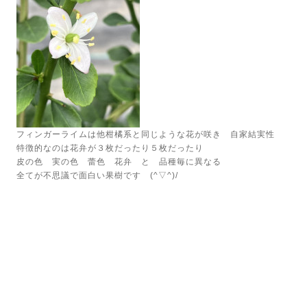
フィンガーライムは他柑橘系と同じような花が咲き 自家結実性
特徴的なのは花弁が３枚だったり５枚だったり
皮の色 実の色 蕾色 花弁 と 品種毎に異なる
全てが不思議で面白い果樹です (^▽^)/