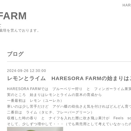
HAR
FARM
て
栽培を営んでおります。
ブログ
2024-09-26 12:30:00
レモンとライム HARESORA FARMの始まり
HARESORA FARMでは ブルーベリー狩り と フィンガーライム
実のところ 始まりはレモンとライムの苗木の育成から
一番最初は レモン（ユーレカ）
寒いのは少し苦手だけど アゲハ蝶の幼虫さえ気を付ければどんどん育つ逞
二番目は ライム（タヒチ、フレーバーグリーン）
収穫した時の香り と ナイフを入れた際に吹き飛ぶ果汁が Feels so 
そして、少しずつ増やして・・・（でも商売用として考えていなかったの