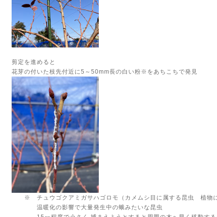
剪定を進めると
花芽の付いた枝先付近に5～50mm長の白い粉※をあちこちで発見
※ チュウゴクアミガサハゴロモ（カメムシ目に属する昆虫 植物に
温暖化の影響で大量発生中の蛾みたいな昆虫