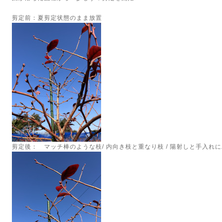
剪定前：夏剪定状態のまま放置
剪定後： マッチ棒のような枝/ 内向き枝と重なり枝 / 陽射しと手入れに