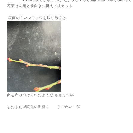
15㎜程度で小さく 捕まえようとすると周囲の木へ早く移動する
花芽せん定と前向きに捉えて枝カット
表面の白いフワフワを取り除くと
卵を産みつけられたような ささくれ跡
またまた温暖化の影響？ 手ごわい 😖