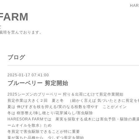
HAR
FARM
て
栽培を営んでおります。
ブログ
2025-01-17 07:41:00
ブルーベリー 剪定開始
2025シーズンのブリーベリー 狩り＆出荷にむけて剪定作業開始
剪定作業は大きく２回 夏と冬 （細かく言えば 気づいたときに剪定
夏は 伸びすぎを枝を抑える/実のなる枝数を増やす ことがメイン
冬は 樹形整え/挿し穂とり/花芽減らし/害虫駆除
HARESORA FARMでは 果実を採取する成木には害虫予防・駆除の
ームオイルを散水）ため
冬剪定で害虫駆除できることが特に重要
葉が落ちた品種から 少しずつ剪定を開始