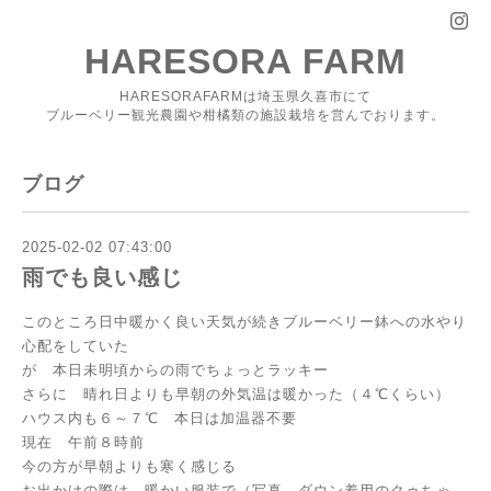
HARESORA FARM
HARESORAFARMは埼玉県久喜市にて
ブルーベリー観光農園や柑橘類の施設栽培を営んでおります。
ブログ
2025-02-02 07:43:00
雨でも良い感じ
このところ日中暖かく良い天気が続きブルーベリー鉢への水やり
心配をしていた
が 本日未明頃からの雨でちょっとラッキー
さらに 晴れ日よりも早朝の外気温は暖かった（４℃くらい）
ハウス内も６～７℃ 本日は加温器不要
現在 午前８時前
今の方が早朝よりも寒く感じる
お出かけの際は 暖かい服装で（写真 ダウン着用のクゥちゃ