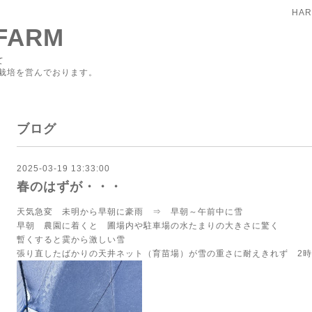
HAR
FARM
て
栽培を営んでおります。
ブログ
2025-03-19 13:33:00
春のはずが・・・
天気急変 未明から早朝に豪雨 ⇒ 早朝～午前中に雪
早朝 農園に着くと 圃場内や駐車場の水たまりの大きさに驚く
暫くすると霙から激しい雪
張り直したばかりの天井ネット（育苗場）が雪の重さに耐えきれず 2