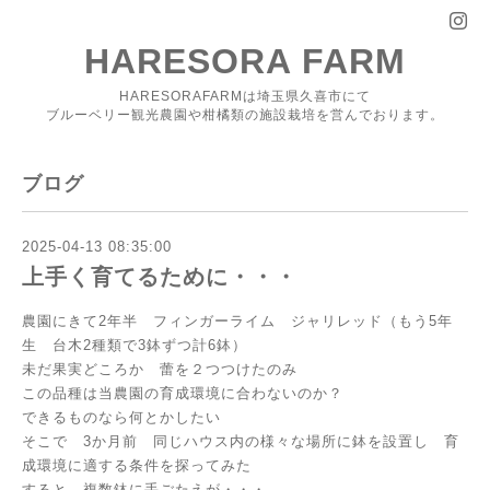
HARESORA FARM
HARESORAFARMは埼玉県久喜市にて
ブルーベリー観光農園や柑橘類の施設栽培を営んでおります。
ブログ
2025-04-13 08:35:00
上手く育てるために・・・
農園にきて2年半 フィンガーライム ジャリレッド（もう5年
生 台木2種類で3鉢ずつ計6鉢）
未だ果実どころか 蕾を２つつけたのみ
この品種は当農園の育成環境に合わないのか？
できるものなら何とかしたい
そこで 3か月前 同じハウス内の様々な場所に鉢を設置し 育
成環境に適する条件を探ってみた
すると 複数鉢に手ごたえが・・・