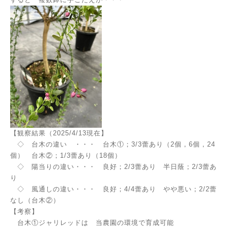
【観察結果（2025/4/13現在】
◇ 台木の違い ・・・ 台木①；3/3蕾あり（2個，6個，24
個） 台木②；1/3蕾あり（18個）
◇ 陽当りの違い・・・ 良好；2/3蕾あり 半日蔭；2/3蕾あ
り
◇ 風通しの違い・・・ 良好；4/4蕾あり やや悪い；2/2蕾
なし（台木②）
【考察】
台木①ジャリレッドは 当農園の環境で育成可能