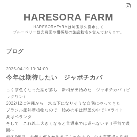
HARESORA FARM
HARESORAFARMは埼玉県久喜市にて
ブルーベリー観光農園や柑橘類の施設栽培を営んでおります。
ブログ
2025-04-19 10:04:00
今年は期待したい ジャボチカバ
古く茶色くなった葉が落ち 新梢が出始めた ジャボチカバ（ビ
ッグワン）
2022/12に沖縄から 氷点下になりそうな自宅にやってきた
ブラジル産熱帯植物なので 始めの冬は部屋の中でUVライト
夏はベランダ
そして これ以上大きくなると普通車では運べないギリ手前で農
園へ
越冬3年目 今年も何とか耐えてくれたので 外の育苗場へ引越