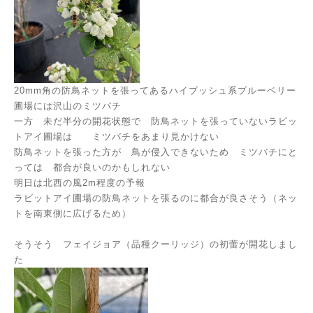
20mm角の防鳥ネットを張ってあるハイブッシュ系ブルーベリー
圃場には沢山のミツバチ
一方 未だ半分の開花状態で 防鳥ネットを張っていないラビッ
トアイ圃場は ミツバチをあまり見かけない
防鳥ネットを張った方が 鳥が侵入できないため ミツバチにと
っては 都合が良いのかもしれない
明日は北西の風2m程度の予報
ラビットアイ圃場の防鳥ネットを張るのに都合が良さそう（ネッ
トを南東側に広げるため）
そうそう フェイジョア（品種クーリッジ）の初蕾が開花しまし
た