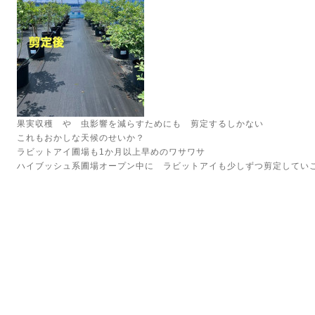
果実収穫 や 虫影響を減らすためにも 剪定するしかない
これもおかしな天候のせいか？
ラビットアイ圃場も1か月以上早めのワサワサ
ハイブッシュ系圃場オープン中に ラビットアイも少しずつ剪定してい