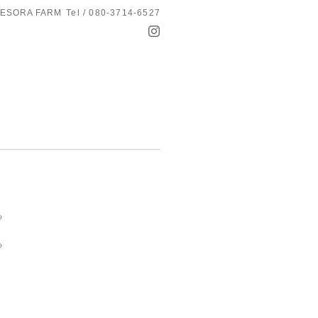
ESORA FARM
Tel / 080-3714-6527
る
る