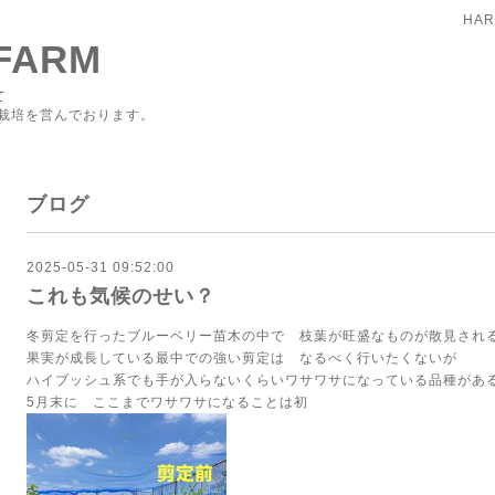
HAR
FARM
て
栽培を営んでおります。
ブログ
2025-05-31 09:52:00
これも気候のせい？
冬剪定を行ったブルーベリー苗木の中で 枝葉が旺盛なものが散見され
果実が成長している最中での強い剪定は なるべく行いたくないが
ハイブッシュ系でも手が入らないくらいワサワサになっている品種があ
5月末に ここまでワサワサになることは初