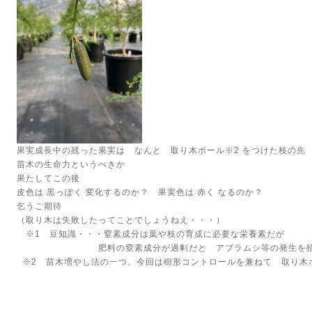
果実成長中の残った果実は なんと 取り木ボール※2 をつけた枝の先
苗木の生命力というべきか
果たしてこの後
皮色は 黒っぽく 変化するのか？ 果実色は 赤く なるのか？
乞うご期待
（取り木は失敗したってことでしょうねえ・・・）
※1 豆知識・・・窒素成分は葉や枝の育成に必要な栄養素だが
肥料の窒素成分が過剰だと アブラムシ等の発生を招
※2 苗木増やし法の一つ。今回は樹形コントロールを兼ねて 取り木