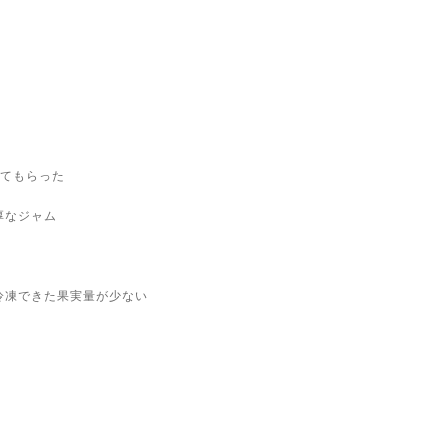
ってもらった
厚なジャム
冷凍できた果実量が少ない