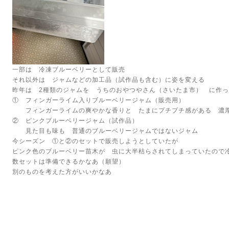
一部は 冷凍ブルーベリーとして販売
それ以外は ジャムなどの加工品（試作品も含む）に姿を変える
昨年は 2種類のジャムを うちのおやつやさん（さいたま市） に作
① フィンガーライム入りブルーベリージャム（販売用）
フィンガーライムの爽やかな香りと たまにプチプチ感がある 濃
② ピンクブルーベリージャム（試作品）
見た目も味も 普通のブルーベリージャムではないジャム
今シーズン ①と②のセットで販売しようとしていたが
ピンク色のブルーベリー苗木が 虫に大半枯らされてしまっていたので
数セットは準備できるかなあ（願望）
別のものを考えた方がいいかなあ