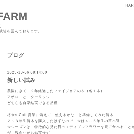
HAR
FARM
て
栽培を営んでおります。
ブログ
2025-10-06 08:14:00
新しい試み
農園にきて ２年経過したフェイジョアの木（各１本）
アポロ と クーリッジ
どちらも自家結実できる品種
将来のCafe営業に備えて 使えるかな と準備してみた苗木
２～３年生苗木を購入したはずなので 今は４～５年生の苗木達
今シーズンは 特徴的な見た目のエディブルフラワーを観て食べること
が 残念ながら結実せず