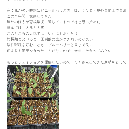
寒く風が強い時期はビニールハウス内 暖かくなると屋外育苗上で育成
この２年間 観察してきた
屋外のほうが育成環境に適しているのではと思い始めた
懸念点は 大風と大雪
このところの天気では いかにもありそう
柑橘類と比べると 圧倒的に虫がつき難いのが良い
酸性環境を好むことも ブルーベリーと同じで良い
何よりも果実を食べたことがないので 来年こそ食べてみたい
もっとフェイジョアを理解したいので たくさん出てきた新梢をとっ