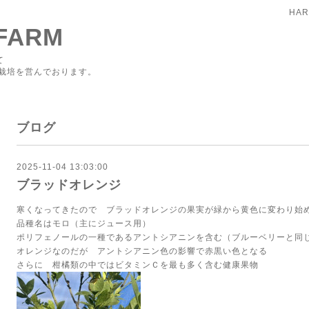
HAR
FARM
て
栽培を営んでおります。
ブログ
2025-11-04 13:03:00
ブラッドオレンジ
寒くなってきたので ブラッドオレンジの果実が緑から黄色に変わり始
品種名はモロ（主にジュース用）
ポリフェノールの一種であるアントシアニンを含む（ブルーベリーと同
オレンジなのだが アントシアニン色の影響で赤黒い色となる
さらに 柑橘類の中ではビタミンＣを最も多く含む健康果物