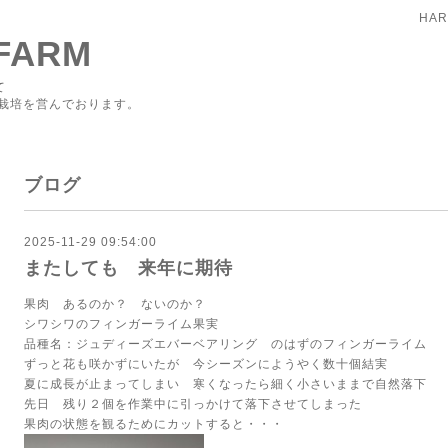
HAR
FARM
て
栽培を営んでおります。
ブログ
2025-11-29 09:54:00
またしても 来年に期待
果肉 あるのか？ ないのか？
シワシワのフィンガーライム果実
品種名：ジュディーズエバーベアリング のはずのフィンガーライム
ずっと花も咲かずにいたが 今シーズンにようやく数十個結実
夏に成長が止まってしまい 寒くなったら細く小さいままで自然落下
先日 残り２個を作業中に引っかけて落下させてしまった
果肉の状態を観るためにカットすると・・・