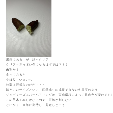
果肉はある が 緑～クリア
クリア～赤っぽい色になるはずでは？？？
未熟か？
食べてみると
やはり いまいち
枝葉は旺盛なのだが・・・
皺といいサイズといい 四季成りの成長できない冬果実のよう
ジュディーズエバーベアリングは 育成環境によって果肉色が変わるら
この苗木１本しかないので 正解が判らない
とにかく 来年に期待し 剪定しとこう