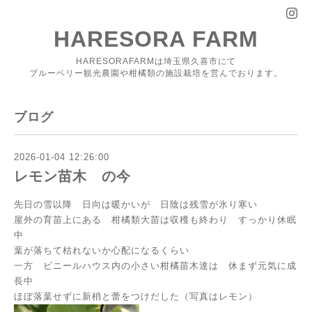
HARESORA FARM
HARESORAFARMは埼玉県久喜市にて
ブルーベリー観光農園や柑橘類の施設栽培を営んでおります。
ブログ
2026-01-04 12:26:00
レモン苗木 の今
先日の雪以降 日向は暖かいが 日陰は残雪が氷り寒い
屋外の育苗上にある 柑橘類大苗は収穫も終わり すっかり休眠
中
葉が落ちて枯れないか心配になるくらい
一方 ビニールハウス内の小さい柑橘苗木達は 休まず元気に成
長中
ほぼ落葉せずに新梢と蕾をつけだした（写真はレモン）