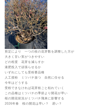
剪定により 一つの枝の花芽数を調整した方が
大きく甘い実がつきやすい
どの程度 花芽を減らすか
液肥投入で頑張らせるか
いずれにしても受粉要品種
人工授粉 ミツバチ放つ 自然に任せる
今年はどうする
受粉できなければ花芽枝ごと枯れていく
この品種はミツバチの季節より開花が早い
桜の開花状況がミツバチ飛来に影響する
2026年春 桜の開花は早い？ 遅い？