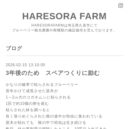
HARESORA FARM
HARESORAFARMは埼玉県久喜市にて
ブルーベリー観光農園や柑橘類の施設栽培を営んでおります。
ブログ
2026-02-15 13:10:00
3年後のため スペアつくりに励む
かなりの確率で枯らされるブルーベリー
長年かけて成長させた苗木が
1～2㎝大のコガネムシに枯らされる
1匹で約10個の卵を産む
枯らされた鉢を調べると
良く張りめぐらされた根の途中が幼虫に食われている
苗木が枯れても 根の中で幼虫は生き続ける
昨日 鉢の再利用で掃除したところ 10匹以上出てきた