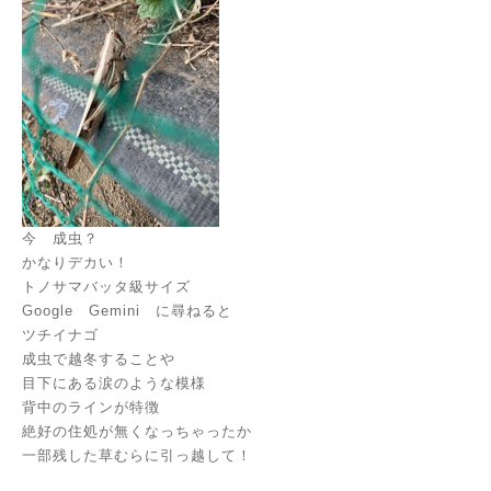
今 成虫？
かなりデカい！
トノサマバッタ級サイズ
Google Gemini に尋ねると
ツチイナゴ
成虫で越冬することや
目下にある涙のような模様
背中のラインが特徴
絶好の住処が無くなっちゃったか
一部残した草むらに引っ越して！