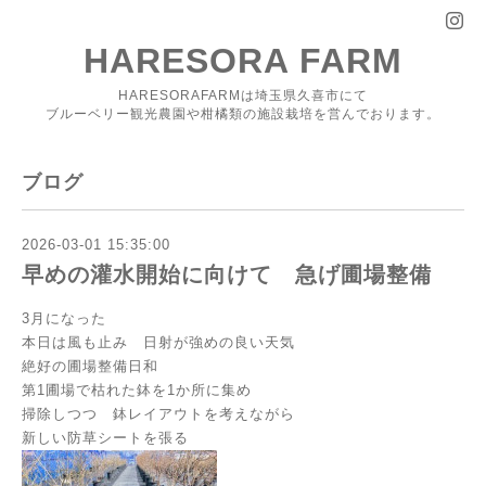
HARESORA FARM
HARESORAFARMは埼玉県久喜市にて
ブルーベリー観光農園や柑橘類の施設栽培を営んでおります。
ブログ
2026-03-01 15:35:00
早めの灌水開始に向けて 急げ圃場整備
3月になった
本日は風も止み 日射が強めの良い天気
絶好の圃場整備日和
第1圃場で枯れた鉢を1か所に集め
掃除しつつ 鉢レイアウトを考えながら
新しい防草シートを張る