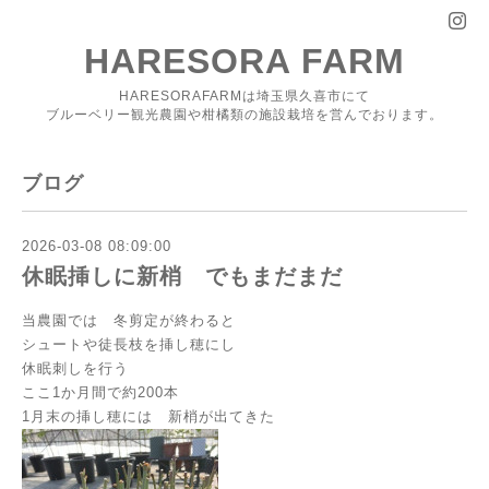
HARESORA FARM
HARESORAFARMは埼玉県久喜市にて
ブルーベリー観光農園や柑橘類の施設栽培を営んでおります。
ブログ
2026-03-08 08:09:00
休眠挿しに新梢 でもまだまだ
当農園では 冬剪定が終わると
シュートや徒長枝を挿し穂にし
休眠刺しを行う
ここ1か月間で約200本
1月末の挿し穂には 新梢が出てきた