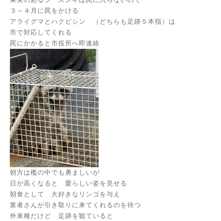
３～４月に罠をかける
アライグマとハクビシン （どちらも足跡５本指）は
市で対応してくれる
罠にかかると市役所へ即連絡
朝方は檻の中でも勇ましいが
日が高くなると 愛らしい姿を見せる
朝食として 大好きなリンゴを与え
業者さんが引き取りに来てくれるのを待つ
外来種だけど 足跡を観ていると