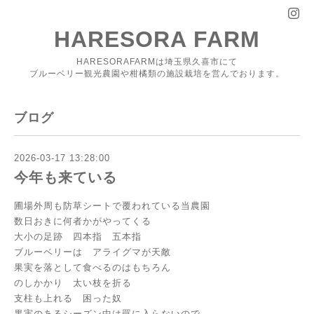
HARESORA FARM
HARESORAFARMは埼玉県久喜市にて
ブルーベリー観光農園や柑橘類の施設栽培を営んでおります。
ブログ
2026-03-17 13:28:00
今年も来ている
圃場外周も防草シートで覆われている当農園
数日おきに何者かがやってくる
大小の足跡 四本指 五本指
ブルーベリーは アライグマが天敵
果実を落として食べるのはもちろん
のしかかり 太い枝を折る
支柱も上れる 困った奴
果実のあるシーズン中は罠に入らないので