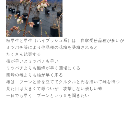
極早生と早生（ハイブッシュ系）は 自家受粉品種が多いが
ミツバチ等により他品種の花粉を受粉されると
たくさん結実する
桜が早いとミツバチも早い
ミツバチよりも熊蜂が早く圃場にくる
熊蜂の雌よりも雄が早く来る
雄は ブーンと音を立ててクルクルと円を描いて雌を待つ
見た目は大きくて厳ついが 攻撃しない優しい蜂
一日でも早く ブーンという音を聞きたい