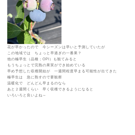
花が早かったので 今シーズンは早いと予測していたが
この地域では ちょっと早過ぎの一番果？
他の極早生（品種；OPI）も観てみると
もうちょっとで完熟の果実ができ始めている
早め予想した収穫開始が 一週間程度早まる可能性が出てきた
極早生は 急に熟すので要観察
温暖化で どんどん早まるのなら
あと２週間くらい 早く収穫できるようになると
いろいろと良いよね～