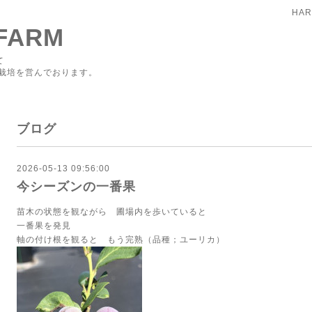
HAR
FARM
て
栽培を営んでおります。
ブログ
2026-05-13 09:56:00
今シーズンの一番果
苗木の状態を観ながら 圃場内を歩いていると
一番果を発見
軸の付け根を観ると もう完熟（品種；ユーリカ）