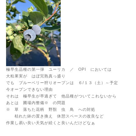
極早生品種の第一弾 ユーリカ ／ OPI においては
大粒果実が はぼ完熟真っ盛り
でも ブルーベリー狩りオープンは ６/１３（土）～予定
今オープンできない理由
それは 極早生が早過ぎて 他品種がついてこれないから
あとは 圃場内整備※ の問題
※ 草 落ちた花柄 野獣 虫 鳥 への対処
枯れた鉢の置き換え 休憩スペースの改良など
作業し易い良い天気が続くと良いんだけどなぁ