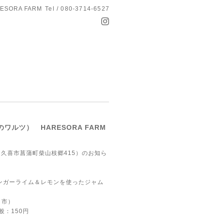
ESORA FARM
Tel / 080-3714-6527
花のワルツ） HARESORA FARM
ルツ 久喜市菖蒲町柴山枝郷415）のお知ら
ィンガーライム＆レモンを使ったジャム
ま市）
：150円