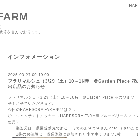
HAR
FARM
て
栽培を営んでおります。
インフォメーション
2025-03-27 09:49:00
フラリマルシェ（3/29（土）10～16時 ＠Garden Place 
出店品のお知らせ
フラリマルシェ（3/29（土）10～16時 ＠Garden Place 花のワ
せをさせていただきます。
今回のHARESORA FARM出品は２つ
① ジャムサンドクッキー（HARESORA FARM産ブルーベリー＆フ
使用）
製造元は 農園提携先である うちのおやつやさん cafe （さいた
1袋のお値段は 職業体験に参加された小学生：ワルツ1枚 ， 一般