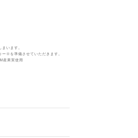
しまいます。
キー※を準備させていただきます。
RM産果実使用