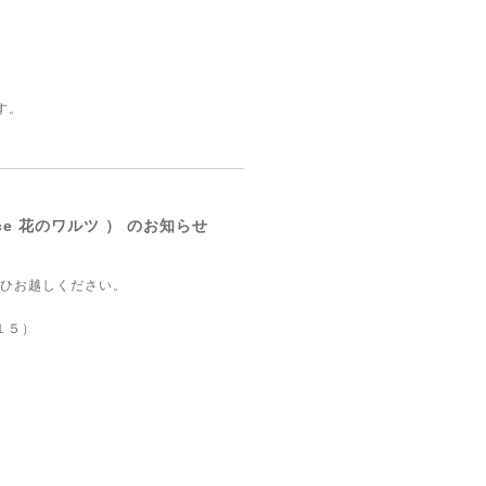
す。
lace 花のワルツ ） のお知らせ
ぜひお越しください。
１５）