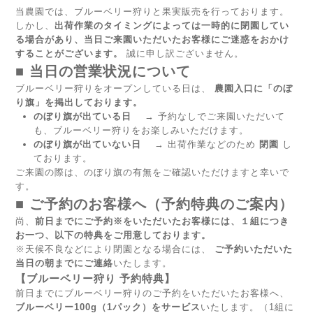
当農園では、ブルーベリー狩りと果実販売を行っております。 
しかし、
出荷作業のタイミングによっては一時的に閉園してい
る場合があり、当日ご来園いただいたお客様にご迷惑をおかけ
することがございます。
 誠に申し訳ございません。
■ 当日の営業状況について
ブルーベリー狩りをオープンしている日は、 
農園入口に「のぼ
り旗」を掲出しております。
のぼり旗が出ている日
 　→ 予約なしでご来園いただいて
も、ブルーベリー狩りをお楽しみいただけます。
のぼり旗が出ていない日
 　→ 出荷作業などのため 
閉園
 し
ております。
ご来園の際は、のぼり旗の有無をご確認いただけますと幸いで
す。
■ ご予約のお客様へ（予約特典のご案内）
尚、
前日までにご予約※をいただいたお客様には、１組につき
お一つ、以下の特典をご用意しております。
※天候不良などにより閉園となる場合には、 
ご予約いただいた
当日の朝までにご連絡
いたします。
【ブルーベリー狩り 予約特典】
前日までにブルーベリー狩りのご予約をいただいたお客様へ、 
ブルーベリー100g（1パック）をサービス
いたします。（1組に