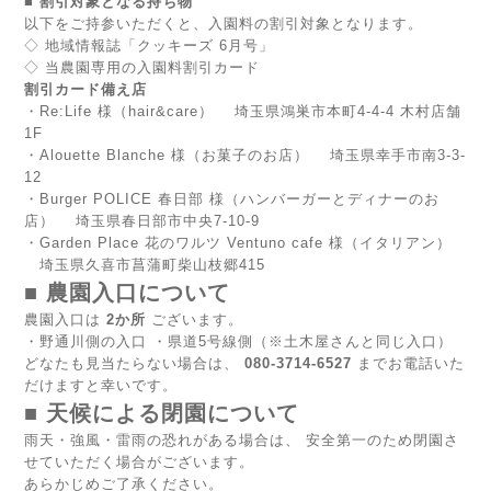
■ 割引対象となる持ち物
以下をご持参いただくと、入園料の割引対象となります。
◇ 地域情報誌「クッキーズ 6月号」
◇ 当農園専用の入園料割引カード
割引カード備え店
・Re:Life 様（hair&care） 　埼玉県鴻巣市本町4-4-4 木村店舗
1F
・Alouette Blanche 様（お菓子のお店） 　埼玉県幸手市南3-3-
12
・Burger POLICE 春日部 様（ハンバーガーとディナーのお
店） 　埼玉県春日部市中央7-10-9
・Garden Place 花のワルツ Ventuno cafe 様（イタリアン） 
　埼玉県久喜市菖蒲町柴山枝郷415
■ 農園入口について
農園入口は 
2か所
 ございます。
・野通川側の入口 ・県道5号線側（※土木屋さんと同じ入口）
どなたも見当たらない場合は、 
080-3714-6527
 までお電話いた
だけますと幸いです。
■ 天候による閉園について
雨天・強風・雷雨の恐れがある場合は、 安全第一のため閉園さ
せていただく場合がございます。 
あらかじめご了承ください。