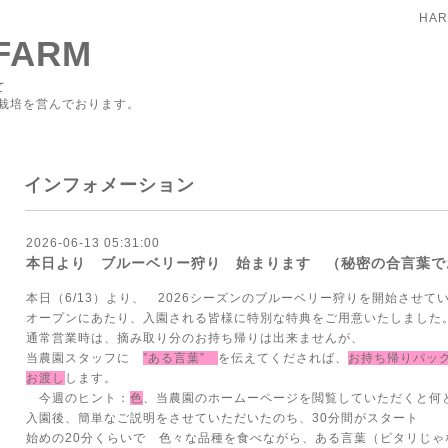
HAR
FARM
て
栽培を営んでおります。
インフォメーション
2026-06-13 05:31:00
本日より ブルーベリー狩り 始まります （秘密の合言葉で
本日（6/13）より、 2026シーズンのブルーベリー狩りを開始させて
オープンにあたり、入園される皆様に特別な特典をご用意いたしました
通常営業時は、摘み取り分のお持ち帰りは出来ませんが、
当農園スタッフに
”ある言葉”
を伝えてくだされば、
お持ち帰りパック
お渡し
します。
今週のヒント：
色
、当農園のホームーページを閲覧していただくと何
入園後、簡単なご説明をさせていただいたのち、30分間がスタート
始めの20分くらいで 色々な品種を食べながら、ある言葉（ピタリじ