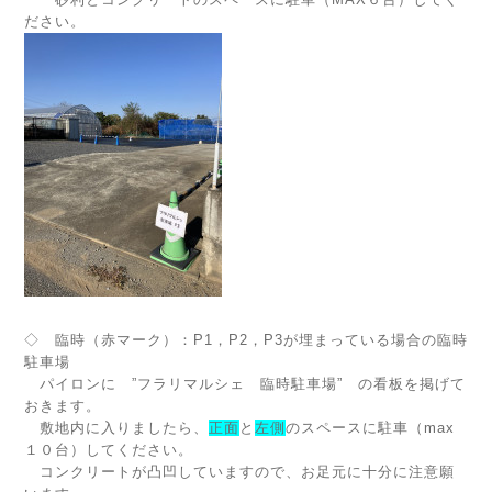
ださい。
◇ 臨時（赤マーク）：P1，P2，P3が埋まっている場合の臨時
駐車場
パイロンに ”フラリマルシェ 臨時駐車場” の看板を掲げて
おきます。
敷地内に入りましたら、
正面
と
左側
のスペースに駐車（max
１０台）してください。
コンクリートが凸凹していますので、お足元に十分に注意願