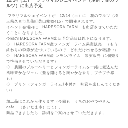
12/14（土） フラリマルシェイベント（場所：花のワ
ルツ）に出店予定
フラリマルシェイベントが 12/14（土）に 花のワルツ（埼
玉県久喜市菖蒲町柴山枝郷415）で開催されます。
イベント会場内に HARESORA FARM も出店させていただ
くことになりました。
今回のHARESORA FARM出店予定品目は以下になります。
◇ HARESORA FARM産フィンガーライム果実販売 （もう
終わりの季節が近づいているので どれだけ出せるか確認中）
◇ HARESORA FARM産 レモン/ライム 果実販売（1個売り
で準備させていただきます）
◇ 農園のブルーベリーとフィンガーライムを一緒に煮込んだ
風味豊かなジャム（蓋を開けると爽やかな香り、プチプチ感
も）
◇ プリン（フィンガーライム1本付き 味変を楽しんでくださ
い）
加工品はこれから作ります（今回も うちのおやつやさん
cafe （さいたま市）にて）。
商品できましたら 詳細をご案内させていただきます。