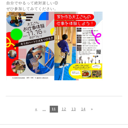
自分でやるって絶対楽しい😊
ぜひ参加してみてください。
«
...
11
12
13
14
»