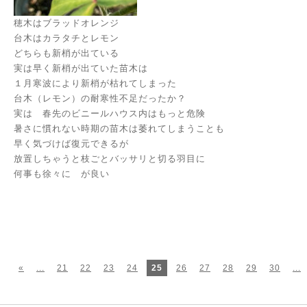
穂木はブラッドオレンジ
台木はカラタチとレモン
どちらも新梢が出ている
実は早く新梢が出ていた苗木は
１月寒波により新梢が枯れてしまった
台木（レモン）の耐寒性不足だったか？
実は 春先のビニールハウス内はもっと危険
暑さに慣れない時期の苗木は萎れてしまうことも
早く気づけば復元できるが
放置しちゃうと枝ごとバッサリと切る羽目に
何事も徐々に が良い
«
...
21
22
23
24
25
26
27
28
29
30
...