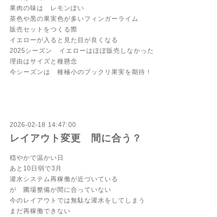
果肉の味は レモンぽい
茶色や黒の果実色が多いフィンガーライム
販売セットをつくる際
イエローが入ると見た目が良くなる
2025シーズン イエローはほぼ販売しなかった
理由はサイズと種懸念
今シーズンは 種極小のプックリ果実を期待！
2026-02-18 14:47:00
レイアウト変更 間に合う？
穏やかで温かい日
あと10日弱で3月
灌水システム再稼働が近づいている
が 圃場整備が間に合っていない
今のレイアウトでは無駄な灌水をしてしまう
まだ再稼働できない