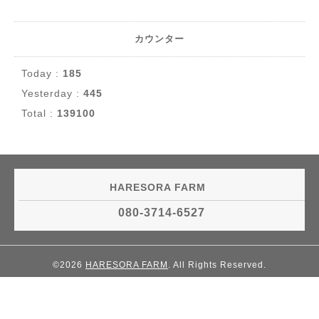
カウンター
Today :
185
Yesterday :
445
Total :
139100
HARESORA FARM
080-3714-6527
©2026
HARESORA FARM
. All Rights Reserved.