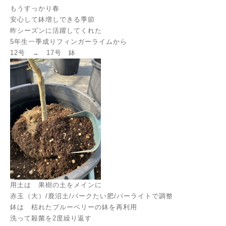
もうすっかり春
安心して鉢増しできる季節
昨シーズンに活躍してくれた
5年生一季成りフィンガーライムから
12号 → 17号 鉢
用土は 果樹の土をメインに
赤玉（大）/鹿沼土/バークたい肥/パーライトで調整
鉢は 枯れたブルーベリーの鉢を再利用
洗って殺菌を2度繰り返す