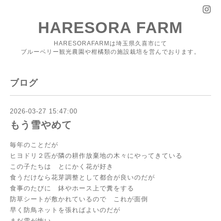
HARESORA FARM
HARESORAFARMは埼玉県久喜市にて
ブルーベリー観光農園や柑橘類の施設栽培を営んでおります。
ブログ
2026-03-27 15:47:00
もう雪やめて
毎年のことだが
ヒヨドリ２匹が隣の耕作放棄地の木々にやってきている
この子たちは とにかく花が好き
食うだけなら花芽調整として都合が良いのだが
食事のたびに 鉢やホース上で糞をする
防草シートが敷かれているので これが面倒
早く防鳥ネットを張ればよいのだが
まだ雪が怖い