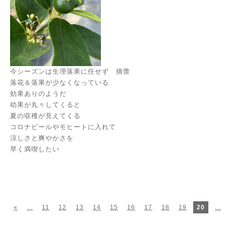
今シーズンは生理落果に任せず 摘蕾
落花＆落果が少なくなっている
効果ありのようだ
幼果が丸々してくると
夏の収穫が見えてくる
コロナビールやモヒートに入れて
涼しさと爽やかさを
早く満喫したい
«
...
11
12
13
14
15
16
17
18
19
20
...