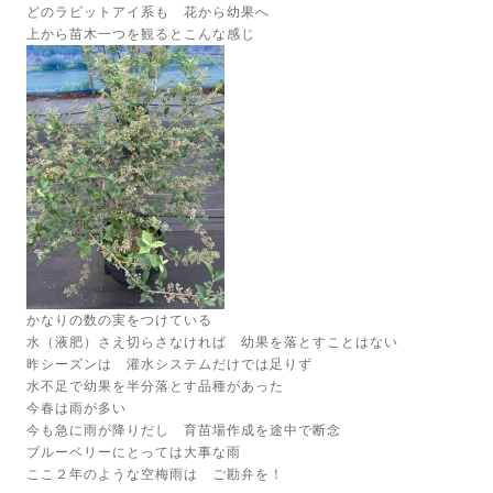
どのラビットアイ系も 花から幼果へ
上から苗木一つを観るとこんな感じ
かなりの数の実をつけている
水（液肥）さえ切らさなければ 幼果を落とすことはない
昨シーズンは 灌水システムだけでは足りず
水不足で幼果を半分落とす品種があった
今春は雨が多い
今も急に雨が降りだし 育苗場作成を途中で断念
ブルーベリーにとっては大事な雨
ここ２年のような空梅雨は ご勘弁を！