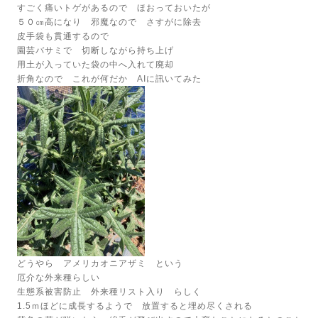
すごく痛いトゲがあるので ほおっておいたが
５０㎝高になり 邪魔なので さすがに除去
皮手袋も貫通するので
園芸バサミで 切断しながら持ち上げ
用土が入っていた袋の中へ入れて廃却
折角なので これが何だか AIに訊いてみた
どうやら アメリカオニアザミ という
厄介な外来種らしい
生態系被害防止 外来種リスト入り らしく
1.5ｍほどに成長するようで 放置すると埋め尽くされる